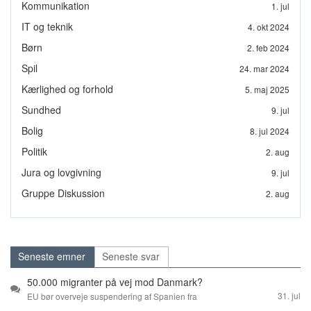
Kommunikation
1. jul
IT og teknik
4. okt 2024
Børn
2. feb 2024
Spil
24. mar 2024
Kærlighed og forhold
5. maj 2025
Sundhed
9. jul
Bolig
8. jul 2024
Politik
2. aug
Jura og lovgivning
9. jul
Gruppe Diskussion
2. aug
Seneste emner
Seneste svar
50.000 migranter på vej mod Danmark?
31. jul
EU bør overveje suspendering af Spanien fra
Schengen, siger Mette Frederiksen.