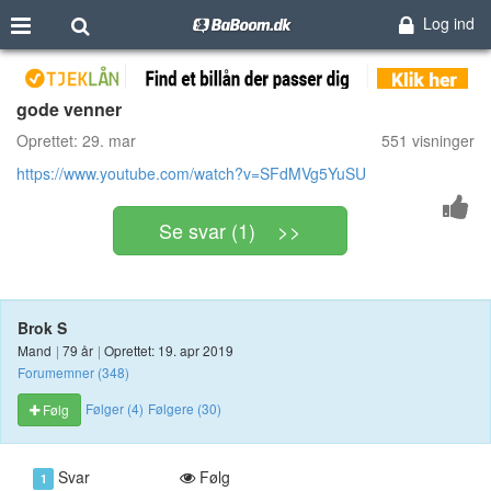
Log ind
gode venner
Oprettet:
29. mar
551 visninger
https://www.youtube.com/watch?v=SFdMVg5YuSU
Se svar (1) >>
Brok S
Mand
|
79 år
|
Oprettet: 19. apr 2019
Forumemner (348)
Følger (4)
Følgere (30)
Følg
Svar
Følg
1