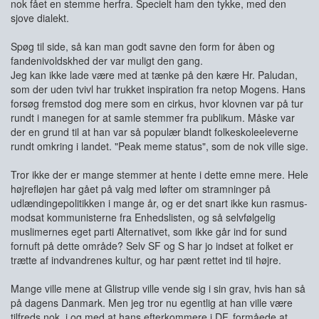
nok fået en stemme herfra. Specielt ham den tykke, med den
sjove dialekt.
Spøg til side, så kan man godt savne den form for åben og
fandenivoldskhed der var muligt den gang.
Jeg kan ikke lade være med at tænke på den kære Hr. Paludan,
som der uden tvivl har trukket inspiration fra netop Mogens. Hans
forsøg fremstod dog mere som en cirkus, hvor klovnen var på tur
rundt i manegen for at samle stemmer fra publikum. Måske var
der en grund til at han var så populær blandt folkeskoleeleverne
rundt omkring i landet. "Peak meme status", som de nok ville sige.
Tror ikke der er mange stemmer at hente i dette emne mere. Hele
højrefløjen har gået på valg med løfter om stramninger på
udlændingepolitikken i mange år, og er det snart ikke kun rasmus-
modsat kommunisterne fra Enhedslisten, og så selvfølgelig
muslimernes eget parti Alternativet, som ikke går ind for sund
fornuft på dette område? Selv SF og S har jo indset at folket er
trætte af indvandrenes kultur, og har pænt rettet ind til højre.
Mange ville mene at Glistrup ville vende sig i sin grav, hvis han så
på dagens Danmark. Men jeg tror nu egentlig at han ville være
tilfreds nok, i og med at hans efterkommere i DF, formåede at