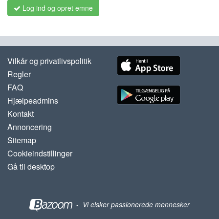
Log ind og opret emne
Vilkår og privatlivspolitik
Regler
FAQ
Hjælpeadmins
Kontakt
Annoncering
Sitemap
Cookieindstillinger
Gå til desktop
-
Vi elsker passionerede mennesker