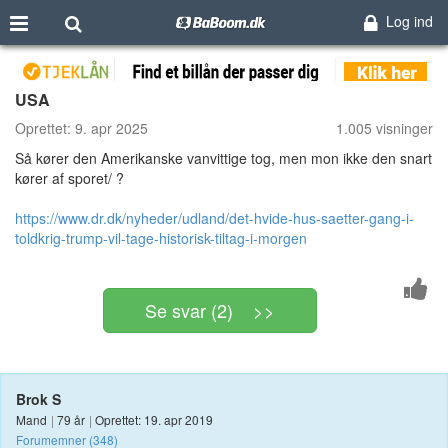
Log ind
USA
Oprettet:
9. apr 2025
1.005 visninger
Så kører den Amerikanske vanvittige tog, men mon ikke den snart
kører af sporet/ ?
https://www.dr.dk/nyheder/udland/det-hvide-hus-saetter-gang-i-
toldkrig-trump-vil-tage-historisk-tiltag-i-morgen
Se svar (2) >>
Brok S
Mand
|
79 år
|
Oprettet: 19. apr 2019
Forumemner (348)