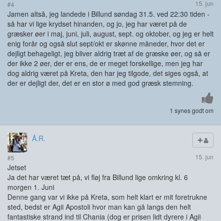
15. jun
#4
Jamen altså, jeg landede i Billund søndag 31.5. ved 22:30 tiden -
så har vi lige krydset hinanden, og jo, jeg har været på de
græsker øer i maj, juni, juli, august, sept. og oktober, og jeg er helt
enig forår og også slut sept/okt er skønne måneder, hvor det er
dejligt behageligt, jeg bliver aldrig træt af de græske øer, og så er
der ikke 2 øer, der er ens, de er meget forskellige, men jeg har
dog aldrig været på Kreta, den har jeg tilgode, det siges også, at
der er dejligt der, det er en stor ø med god græsk stemning.
1 synes godt om
Å.R.
15. jun
#5
Jetset
Ja det har været tæt på, vi fløj fra Billund lige omkring kl. 6
morgen 1. Juni
Denne gang var vi ikke på Kreta, som helt klart er mit foretrukne
sted, bedst er Agii Apostoli hvor man kan gå langs den helt
fantastiske strand ind til Chania (dog er prisen lidt dyrere i Agii