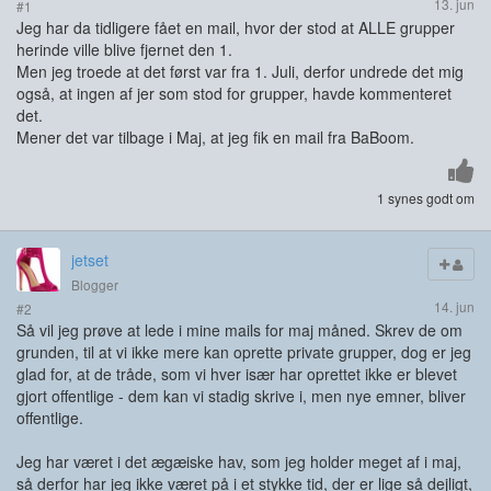
13. jun
#1
Jeg har da tidligere fået en mail, hvor der stod at ALLE grupper
herinde ville blive fjernet den 1.
Men jeg troede at det først var fra 1. Juli, derfor undrede det mig
også, at ingen af jer som stod for grupper, havde kommenteret
det.
Mener det var tilbage i Maj, at jeg fik en mail fra BaBoom.
1 synes godt om
jetset
Blogger
14. jun
#2
Så vil jeg prøve at lede i mine mails for maj måned. Skrev de om
grunden, til at vi ikke mere kan oprette private grupper, dog er jeg
glad for, at de tråde, som vi hver især har oprettet ikke er blevet
gjort offentlige - dem kan vi stadig skrive i, men nye emner, bliver
offentlige.
Jeg har været i det ægæiske hav, som jeg holder meget af i maj,
så derfor har jeg ikke været på i et stykke tid, der er lige så dejligt,