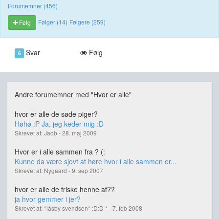
Forumemner (456)
Følger (14)
Følgere (259)
Følg
Svar
Følg
6
Andre forumemner med "Hvor er alle"
hvor er alle de søde piger?
Høhø :P Ja, jeg keder mig :D
Skrevet af: Jaob - 28. maj 2009
Hvor er i alle sammen fra ? (:
Kunne da være sjovt at høre hvor i alle sammen er...
Skrevet af: Nygaard - 9. sep 2007
hvor er alle de friske henne af??
ja hvor gemmer i jer?
Skrevet af: *låsby svendsen* :D:D * - 7. feb 2008