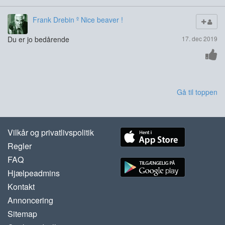
Frank Drebin º Nice beaver !
Du er jo bedårende
17. dec 2019
Gå til toppen
Vilkår og privatlivspolitik
Regler
FAQ
Hjælpeadmins
Kontakt
Annoncering
Sitemap