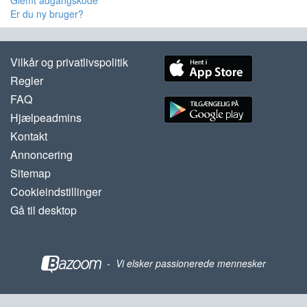
Glemt adgangskode
Er du ny bruger?
Vilkår og privatlivspolitik
Regler
FAQ
Hjælpeadmins
Kontakt
Annoncering
Sitemap
Cookieindstillinger
Gå til desktop
-
Vi elsker passionerede mennesker