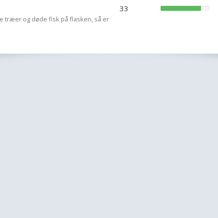
33
ne træer og døde fisk på flasken, så er