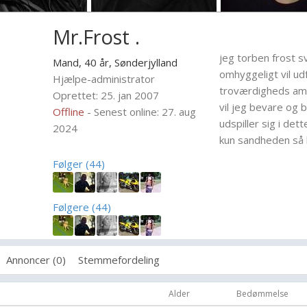
Mr.Frost .
jeg torben frost sv
Mand, 40 år,
Sønderjylland
omhyggeligt vil u
Hjælpe-administrator
troværdigheds am
Oprettet: 25. jan 2007
vil jeg bevare og 
Offline
- Senest online: 27. aug
udspiller sig i de
2024
kun sandheden så 
Følger (44)
Følgere (44)
Annoncer (0)
Stemmefordeling
Alder
Bedømmelse