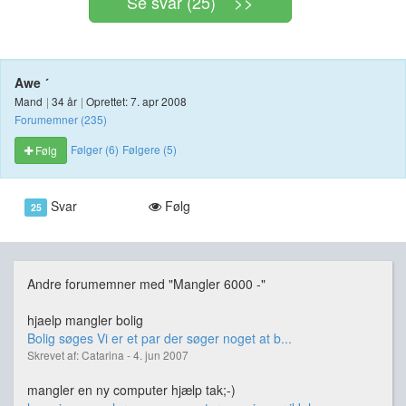
Se svar (25) >>
Awe ´
Mand
|
34 år
|
Oprettet: 7. apr 2008
Forumemner (235)
Følger (6)
Følgere (5)
Følg
Svar
Følg
25
Andre forumemner med "Mangler 6000 -"
hjaelp mangler bolig
Bolig søges Vi er et par der søger noget at b...
Skrevet af: Catarina - 4. jun 2007
mangler en ny computer hjælp tak;-)