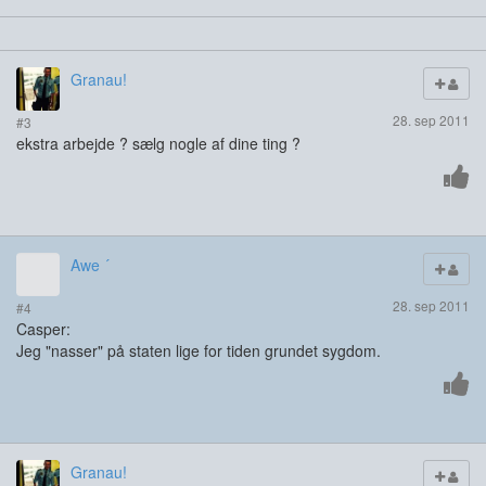
Granau!
28. sep 2011
#3
ekstra arbejde ? sælg nogle af dine ting ?
Awe ´
28. sep 2011
#4
Casper:
Jeg "nasser" på staten lige for tiden grundet sygdom.
Granau!