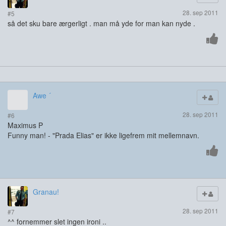
28. sep 2011
#5
så det sku bare ærgerligt . man må yde for man kan nyde .
Awe ´
28. sep 2011
#6
Maximus P
Funny man! - "Prada Elias" er ikke ligefrem mit mellemnavn.
Granau!
28. sep 2011
#7
^^ fornemmer slet ingen ironi ..