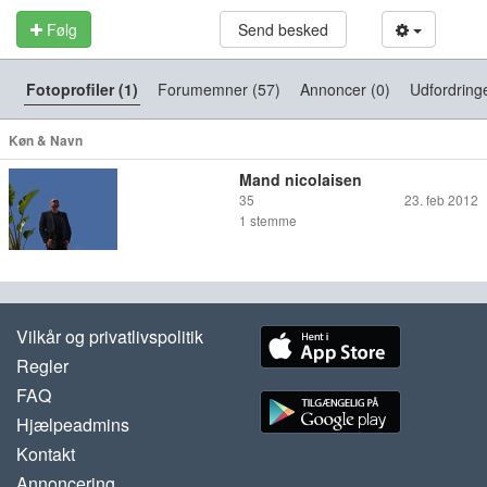
Følg
Send besked
Fotoprofiler (1)
Forumemner (57)
Annoncer (0)
Udfordringe
Køn & Navn
Mand nicolaisen
35
23. feb 2012
1
stemme
Vilkår og privatlivspolitik
Regler
FAQ
Hjælpeadmins
Kontakt
Annoncering