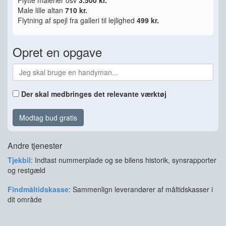
Flytte malerier osv
3.500 kr.
Male lille altan
710 kr.
Flytning af spejl fra galleri til lejlighed
499 kr.
Opret en opgave
Der skal medbringes det relevante værktøj
Modtag bud gratis
Andre tjenester
Tjekbil
: Indtast nummerplade og se bilens historik, synsrapporter
og restgæld
Findmåltidskasse
: Sammenlign leverandører af måltidskasser i
dit område