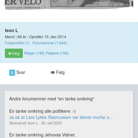
leon L
Mand
|
66 år
|
Oprettet: 15. dec 2014
Fotoprofiler (1)
Forumemner (1.644)
Følger (138)
Følgere (154)
Følg
Svar
Følg
2
Andre forumemner med "en tanke omkring"
En tanke omkring alle politikere :-)
Ja så at Lars Lykke Rasmussen var blevet morfar o...
Skrevet af: leon L - 30. okt 2023
En tanke omkring Jehovas Vidner.