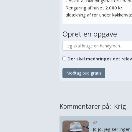
Udskift at blandingsbatteri i ba
Rengøring af huset
2.000 kr.
tildækning af rør under køkkenva
Opret en opgave
Der skal medbringes det rele
Modtag bud gratis
Kommentarer på: Krig
#2
Jo jo, jeg ser ingen 