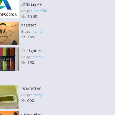
(Official) ⚡️⚡️
Bruger:
DKSoft©
Kr. 1.800
headset
Bruger:
tonny l
Kr. 350
flint lighters
Bruger:
tonny l
Kr. 150
ROADSTAR
Bruger:
tonny l
Kr. 600
rulleskøjter