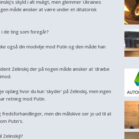
inskij's skyld i alt muligt, men glemmer Ukraines
ingen måde ønsker at være under et ditatorisk
 i de ting som foregår?
ikke også din modvilje mod Putin og den måde han
sident Zelinskij der på nogen måde ønsker at 'dræbe
timod.
e oplæg hvor du kun 'skyder' på Zelinskij, men ingen
har retning mod Putin.
 fredsforhandlinger, men din målskive ser jo ud til at
m Putin's.
l Zelinskij!?