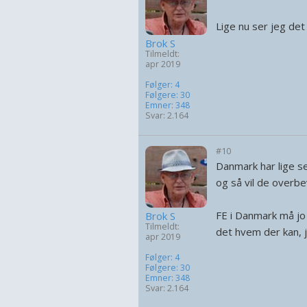
Lige nu ser jeg de
Brok S
Tilmeldt:
apr 2019
Følger: 4
Følgere: 30
Emner: 348
Svar: 2.164
#10
Danmark har lige se
og så vil de overbe
FE i Danmark må jo 
Brok S
Tilmeldt:
det hvem der kan, j
apr 2019
Følger: 4
Følgere: 30
Emner: 348
Svar: 2.164