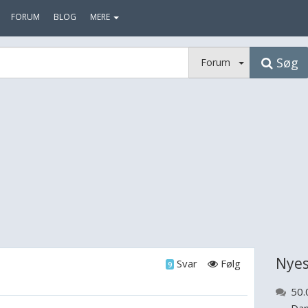
FORUM
BLOG
MERE
Søg
Forum
Nyes
Svar
Følg
9
50.