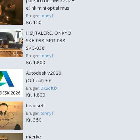
packard bell M957U2+
ellink mini optial mus
Bruger:
tonny l
Kr. 150
HØJTALERE, ONKYO
SKF-038-SKR-038-
SKC-038
Bruger:
tonny l
Kr. 1.800
Autodesk v2026
(Official) ⚡️⚡️
Bruger:
DKSoft©
Kr. 1.800
headset
Bruger:
tonny l
Kr. 350
mærke