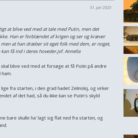
31. jan 2023
gtigt at blive ved med at tale med Putin, men det
kke. Han er forblændet af krigen og ser og kræver
. men at han dræber sit eget folk med dem, er noget,
kan få ind i deres hoveder.jvf. Annella
n skal blive ved med at forsøge at få Putin på andre
d ham.
lige fra starten, i den grad hadet Zelinskij, og virker
ændet af det had, så du ikke kan se Putin's skyld
ne bare skulle ha' lagt sig flat ned fra starten, og
and.