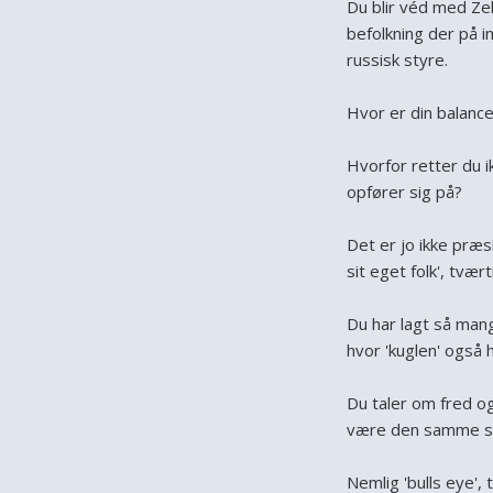
Du blir véd med Zel
befolkning der på 
russisk styre.
Hvor er din balance
Hvorfor retter du 
opfører sig på?
Det er jo ikke præ
sit eget folk', tvær
Du har lagt så mang
hvor 'kuglen' også 
Du taler om fred og
være den samme so
Nemlig 'bulls eye', ti