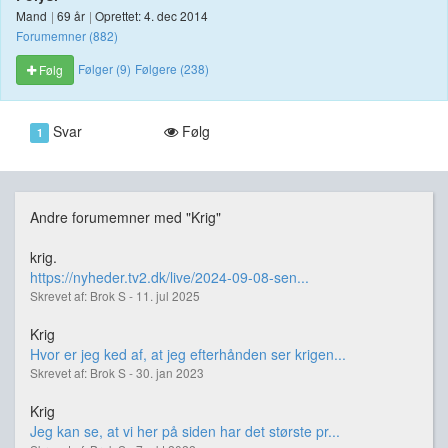
Mand
|
69 år
|
Oprettet: 4. dec 2014
Forumemner (882)
Følger (9)
Følgere (238)
Følg
Svar
Følg
1
Andre forumemner med "Krig"
krig.
https://nyheder.tv2.dk/live/2024-09-08-sen...
Skrevet af: Brok S - 11. jul 2025
Krig
Hvor er jeg ked af, at jeg efterhånden ser krigen...
Skrevet af: Brok S - 30. jan 2023
Krig
Jeg kan se, at vi her på siden har det største pr...