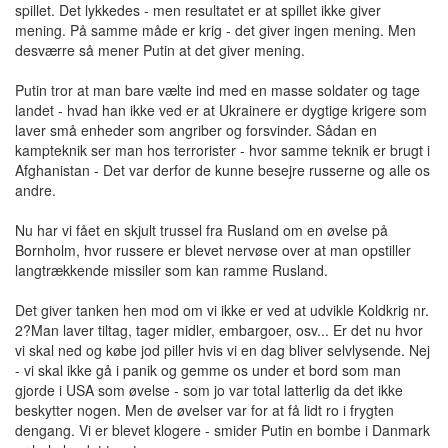
spillet. Det lykkedes - men resultatet er at spillet ikke giver
mening. På samme måde er krig - det giver ingen mening. Men
desværre så mener Putin at det giver mening.
Putin tror at man bare vælte ind med en masse soldater og tage
landet - hvad han ikke ved er at Ukrainere er dygtige krigere som
laver små enheder som angriber og forsvinder. Sådan en
kampteknik ser man hos terrorister - hvor samme teknik er brugt i
Afghanistan - Det var derfor de kunne besejre russerne og alle os
andre.
Nu har vi fået en skjult trussel fra Rusland om en øvelse på
Bornholm, hvor russere er blevet nervøse over at man opstiller
langtrækkende missiler som kan ramme Rusland.
Det giver tanken hen mod om vi ikke er ved at udvikle Koldkrig nr.
2?Man laver tiltag, tager midler, embargoer, osv... Er det nu hvor
vi skal ned og købe jod piller hvis vi en dag bliver selvlysende. Nej
- vi skal ikke gå i panik og gemme os under et bord som man
gjorde i USA som øvelse - som jo var total latterlig da det ikke
beskytter nogen. Men de øvelser var for at få lidt ro i frygten
dengang. Vi er blevet klogere - smider Putin en bombe i Danmark