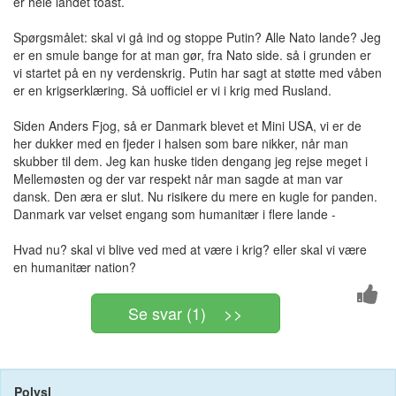
er hele landet toast.
Spørgsmålet: skal vi gå ind og stoppe Putin? Alle Nato lande? Jeg
er en smule bange for at man gør, fra Nato side. så i grunden er
vi startet på en ny verdenskrig. Putin har sagt at støtte med våben
er en krigserklæring. Så uofficiel er vi i krig med Rusland.
Siden Anders Fjog, så er Danmark blevet et Mini USA, vi er de
her dukker med en fjeder i halsen som bare nikker, når man
skubber til dem. Jeg kan huske tiden dengang jeg rejse meget i
Mellemøsten og der var respekt når man sagde at man var
dansk. Den æra er slut. Nu risikere du mere en kugle for panden.
Danmark var velset engang som humanitær i flere lande -
Hvad nu? skal vi blive ved med at være i krig? eller skal vi være
en humanitær nation?
Se svar (1) >>
Polysl