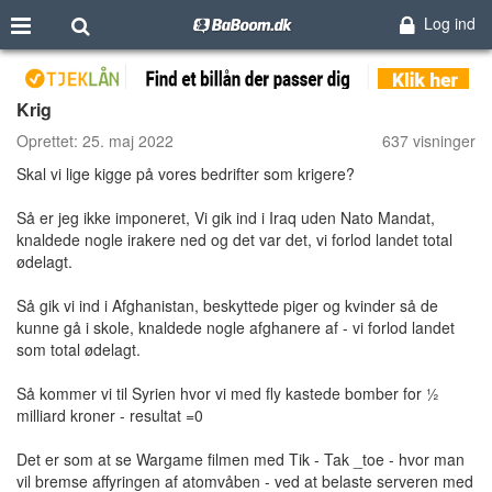
Log ind
Krig
Oprettet:
25. maj 2022
637 visninger
Skal vi lige kigge på vores bedrifter som krigere?
Så er jeg ikke imponeret, Vi gik ind i Iraq uden Nato Mandat,
knaldede nogle irakere ned og det var det, vi forlod landet total
ødelagt.
Så gik vi ind i Afghanistan, beskyttede piger og kvinder så de
kunne gå i skole, knaldede nogle afghanere af - vi forlod landet
som total ødelagt.
Så kommer vi til Syrien hvor vi med fly kastede bomber for ½
milliard kroner - resultat =0
Det er som at se Wargame filmen med Tik - Tak _toe - hvor man
vil bremse affyringen af atomvåben - ved at belaste serveren med