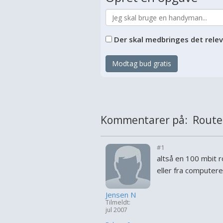
Der skal medbringes det rele
Modtag bud gratis
Kommentarer på: Route
#1
altså en 100 mbit r
eller fra computere
Jensen N
Tilmeldt:
jul 2007