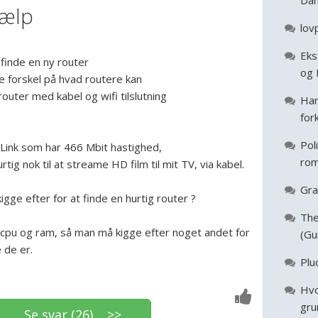
Da
jælp
lov
Eks
 finde en ny router
og 
 forskel på hvad routere kan
router med kabel og wifi tilslutning
Har
for
Pol
-Link som har 466 Mbit hastighed,
rom
tig nok til at streame HD film til mit TV, via kabel.
Gra
igge efter for at finde en hurtig router ?
The
 cpu og ram, så man må kigge efter noget andet for
(Gu
 de er.
Plu
Hvo
gru
Se svar (26) >>