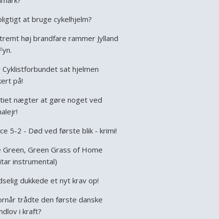
nmark?
pligtigt at bruge cykelhjelm?
tremt høj brandfare rammer Jylland
Fyn.
 Cyklistforbundet sat hjelmen
kert på!
itiet nægter at gøre noget ved
alejr!
ce 5-2 - Død ved første blik - krimi!
 Green, Green Grass of Home
itar instrumental)
dselig dukkede et nyt krav op!
rnår trådte den første danske
ndlov i kraft?