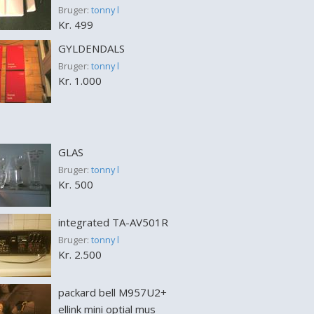
Bruger:
tonny l
Kr. 499
GYLDENDALS
Bruger:
tonny l
Kr. 1.000
GLAS
Bruger:
tonny l
Kr. 500
integrated TA-AV501R
Bruger:
tonny l
Kr. 2.500
packard bell M957U2+
ellink mini optial mus