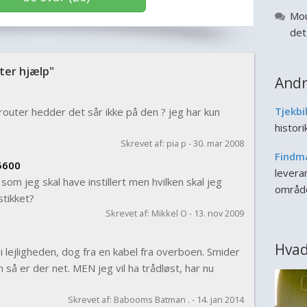
Mou
det
er hjælp"
Andr
Tjekbi
router hedder det sår ikke på den ? jeg har kun
histor
Skrevet af: pia p - 30. mar 2008
Findm
b5600
leveran
som jeg skal have instillert men hvilken skal jeg
områd
stikket?
Skrevet af: Mikkel O - 13. nov 2009
Hvad
t i lejligheden, dog fra en kabel fra overboen. Smider
m så er der net. MEN jeg vil ha trådløst, har nu
Skrevet af: Babooms Batman . - 14. jan 2014