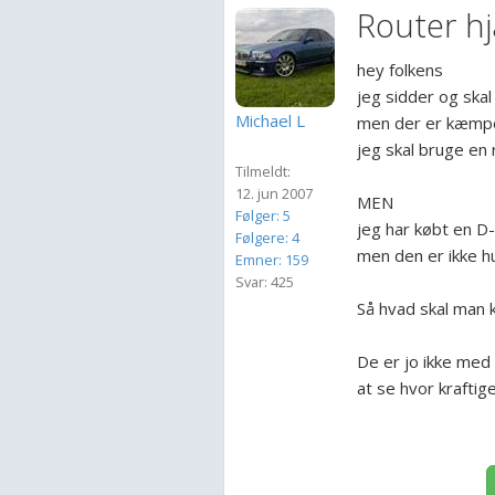
Router h
hey folkens
jeg sidder og skal
Michael L
men der er kæmpe
jeg skal bruge en 
Tilmeldt:
12. jun 2007
MEN
Følger: 5
jeg har købt en D
Følgere: 4
men den er ikke hur
Emner: 159
Svar: 425
Så hvad skal man k
De er jo ikke med
at se hvor kraftige