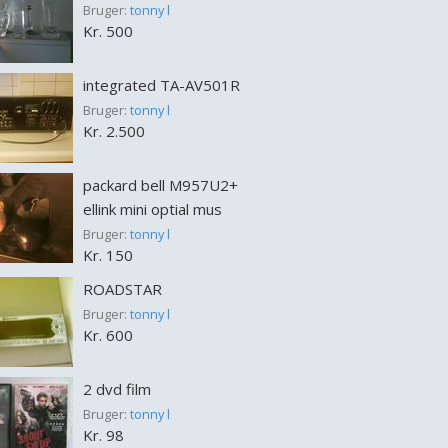
Bruger:
tonny l
Kr. 500
integrated TA-AV501R
Bruger:
tonny l
Kr. 2.500
packard bell M957U2+
ellink mini optial mus
Bruger:
tonny l
Kr. 150
ROADSTAR
Bruger:
tonny l
Kr. 600
2 dvd film
Bruger:
tonny l
Kr. 98