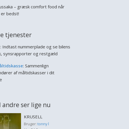
ssaka – græsk comfort food når
 er bedst!
e tjenester
l
: Indtast nummerplade og se bilens
ik, synsrapporter og restgæld
åltidskasse
: Sammenlign
dører af måltidskasser i dit
e
 andre ser lige nu
KRUSELL
Bruger:
tonny l