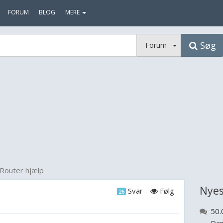
FORUM
BLOG
MERE
Søg
Forum
Router hjælp
Nyes
Svar
Følg
26
50.