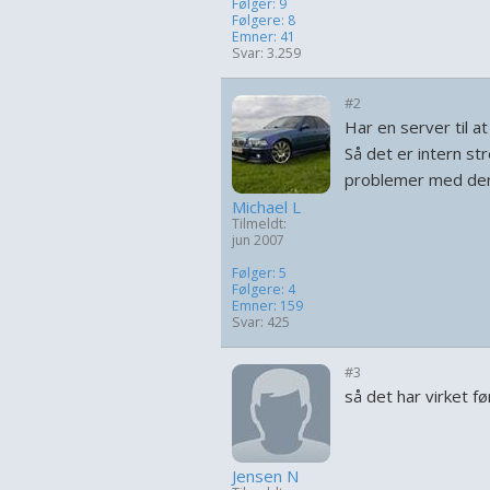
Følger: 9
Følgere: 8
Emner: 41
Svar: 3.259
#2
Har en server til at
Så det er intern st
problemer med den
Michael L
Tilmeldt:
jun 2007
Følger: 5
Følgere: 4
Emner: 159
Svar: 425
#3
så det har virket fø
Jensen N