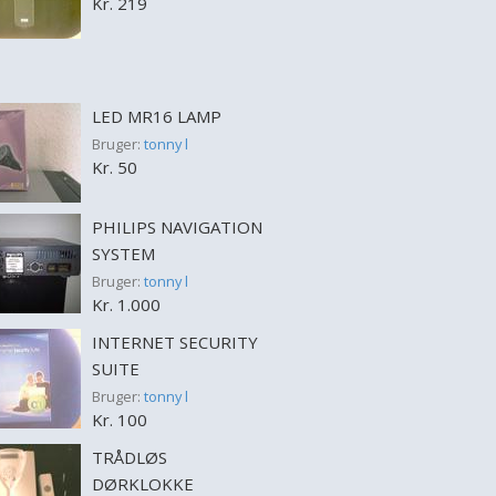
Kr. 219
LED MR16 LAMP
Bruger:
tonny l
Kr. 50
PHILIPS NAVIGATION
SYSTEM
Bruger:
tonny l
Kr. 1.000
INTERNET SECURITY
SUITE
Bruger:
tonny l
Kr. 100
TRÅDLØS
DØRKLOKKE