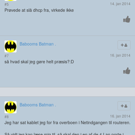
14. jan 2014
#5
Prøvede at slå dhcp fra, virkede ikke
Babooms Batman .
16. jan 2014
#7
så hvad skal jeg gøre helt præsis?:D
Babooms Batman .
16. jan 2014
#8
Jeg har sat kablet jeg for fra overboen i Netindgangen til routeren.
Så vidt jeg kan læse mig til, så skal den i en af de 4 Lan porte i