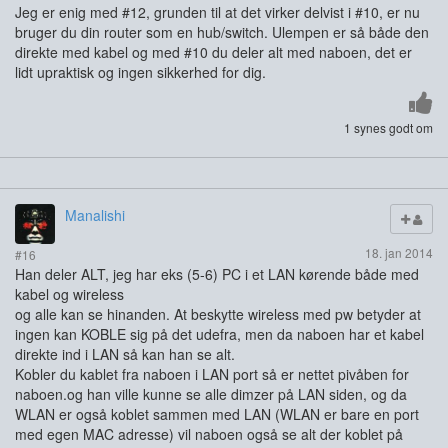
Jeg er enig med #12, grunden til at det virker delvist i #10, er nu
bruger du din router som en hub/switch. Ulempen er så både den
direkte med kabel og med #10 du deler alt med naboen, det er
lidt upraktisk og ingen sikkerhed for dig.
1 synes godt om
Manalishi
18. jan 2014
#16
Han deler ALT, jeg har eks (5-6) PC i et LAN kørende både med
kabel og wireless
og alle kan se hinanden. At beskytte wireless med pw betyder at
ingen kan KOBLE sig på det udefra, men da naboen har et kabel
direkte ind i LAN så kan han se alt.
Kobler du kablet fra naboen i LAN port så er nettet pivåben for
naboen.og han ville kunne se alle dimzer på LAN siden, og da
WLAN er også koblet sammen med LAN (WLAN er bare en port
med egen MAC adresse) vil naboen også se alt der koblet på