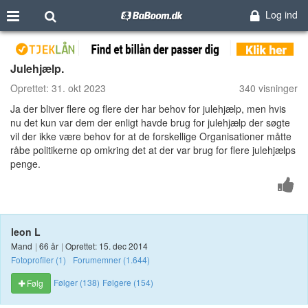
Log ind
Julehjælp.
Oprettet:
31. okt 2023
340 visninger
Ja der bliver flere og flere der har behov for julehjælp, men hvis
nu det kun var dem der enligt havde brug for julehjælp der søgte
vil der ikke være behov for at de forskellige Organisationer måtte
råbe politikerne op omkring det at der var brug for flere julehjælps
penge.
leon L
Mand
|
66 år
|
Oprettet: 15. dec 2014
Fotoprofiler (1)
Forumemner (1.644)
Følger (138)
Følgere (154)
Følg