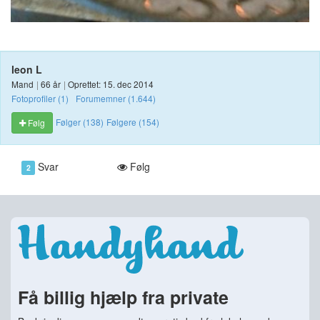
leon L
Mand
|
66 år
|
Oprettet: 15. dec 2014
Fotoprofiler (1)
Forumemner (1.644)
Følger (138)
Følgere (154)
Følg
Svar
Følg
2
Få billig hjælp fra private