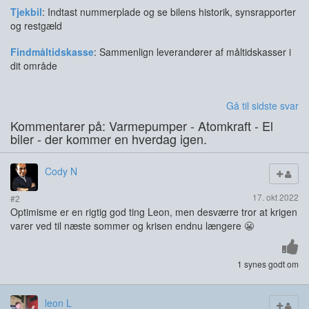
Tjekbil
: Indtast nummerplade og se bilens historik, synsrapporter
og restgæld
Findmåltidskasse
: Sammenlign leverandører af måltidskasser i
dit område
Gå til sidste svar
Kommentarer på: Varmepumper - Atomkraft - El
biler - der kommer en hverdag igen.
Cody N
17. okt 2022
#2
Optimisme er en rigtig god ting Leon, men desværre tror at krigen
varer ved til næste sommer og krisen endnu længere 😬
1 synes godt om
leon L