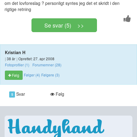
om det lovforeslag ? personligt syntes jeg det et skridt i den
rigtige retning
Se svar (5) >>
Kristian H
|
38 år
|
Oprettet: 27. apr 2008
Fotoprofiler (1)
Forumemner (28)
Følger (4)
Følgere (3)
Følg
Svar
Følg
5