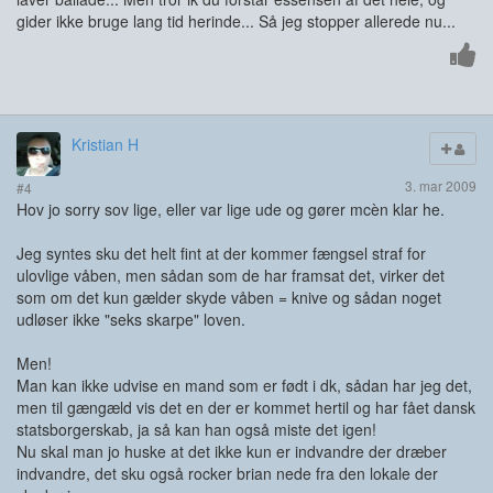
gider ikke bruge lang tid herinde... Så jeg stopper allerede nu...
Kristian H
3. mar 2009
#4
Hov jo sorry sov lige, eller var lige ude og gører mcèn klar he.
Jeg syntes sku det helt fint at der kommer fængsel straf for
ulovlige våben, men sådan som de har framsat det, virker det
som om det kun gælder skyde våben = knive og sådan noget
udløser ikke "seks skarpe" loven.
Men!
Man kan ikke udvise en mand som er født i dk, sådan har jeg det,
men til gængæld vis det en der er kommet hertil og har fået dansk
statsborgerskab, ja så kan han også miste det igen!
Nu skal man jo huske at det ikke kun er indvandre der dræber
indvandre, det sku også rocker brian nede fra den lokale der