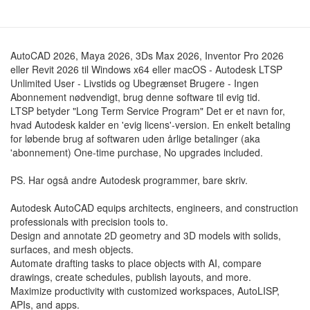
AutoCAD 2026, Maya 2026, 3Ds Max 2026, Inventor Pro 2026
eller Revit 2026 til Windows x64 eller macOS - Autodesk LTSP
Unlimited User - Livstids og Ubegrænset Brugere - Ingen
Abonnement nødvendigt, brug denne software til evig tid.
LTSP betyder "Long Term Service Program" Det er et navn for,
hvad Autodesk kalder en 'evig licens'-version. En enkelt betaling
for løbende brug af softwaren uden årlige betalinger (aka
'abonnement) One-time purchase, No upgrades included.
PS. Har også andre Autodesk programmer, bare skriv.
Autodesk AutoCAD equips architects, engineers, and construction
professionals with precision tools to.
Design and annotate 2D geometry and 3D models with solids,
surfaces, and mesh objects.
Automate drafting tasks to place objects with AI, compare
drawings, create schedules, publish layouts, and more.
Maximize productivity with customized workspaces, AutoLISP,
APIs, and apps.