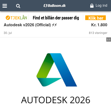
Log ind
Autodesk v2026 (Official) ⚡️⚡️
Kr. 1.800
30. jul
813 visninger
1/1