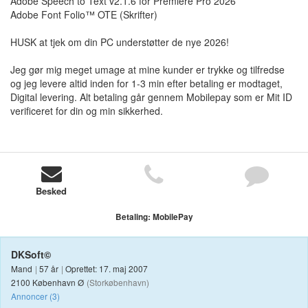
Adobe Speech to Text v2.1.6 for Premiere Pro 2026
Adobe Font Folio™ OTE (Skrifter)
HUSK at tjek om din PC understøtter de nye 2026!
Jeg gør mig meget umage at mine kunder er trykke og tilfredse
og jeg levere altid inden for 1-3 min efter betaling er modtaget,
Digital levering. Alt betaling går gennem Mobilepay som er Mit ID
verificeret for din og min sikkerhed.
Besked
Betaling:
MobilePay
DKSoft©
Mand
|
57 år
|
Oprettet: 17. maj 2007
2100 København Ø
(Storkøbenhavn)
Annoncer (3)