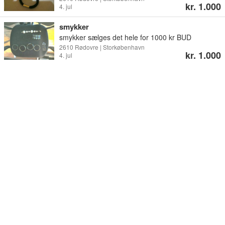
kr. 1.000
4. jul
smykker
smykker sælges det hele for 1000 kr BUD
MODTAGES
2610 Rødovre | Storkøbenhavn
kr. 1.000
4. jul