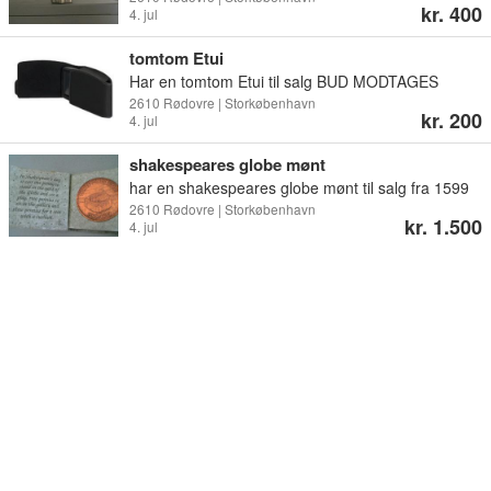
kr. 400
4. jul
tomtom Etui
Har en tomtom Etui til salg BUD MODTAGES
2610 Rødovre | Storkøbenhavn
kr. 200
4. jul
shakespeares globe mønt
har en shakespeares globe mønt til salg fra 1599
til 1642 BUD MODTAGES
2610 Rødovre | Storkøbenhavn
kr. 1.500
4. jul