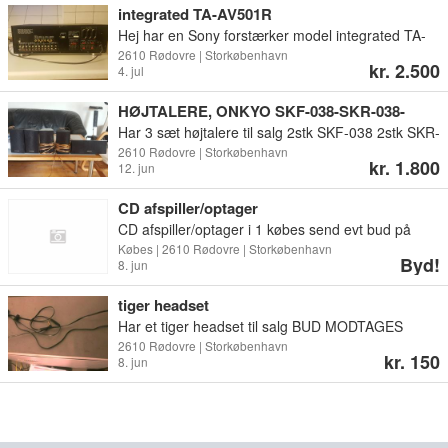
integrated TA-AV501R
Hej har en Sony forstærker model integrated TA-
AV501R til salg BUD MODTAGERES tar i mod
2610 Rødovre | Storkøbenhavn
kr. 2.500
4. jul
MobilPay men sender den ikke
HØJTALERE, ONKYO SKF-038-SKR-038-
SKC-038
Har 3 sæt højtalere til salg 2stk SKF-038 2stk SKR-
038 1 STK SKC-038 BUD MODTAGES
2610 Rødovre | Storkøbenhavn
kr. 1.800
12. jun
CD afspiller/optager
CD afspiller/optager i 1 købes send evt bud på
sms 42752606
Købes | 2610 Rødovre | Storkøbenhavn
Byd!
8. jun
tiger headset
Har et tiger headset til salg BUD MODTAGES
2610 Rødovre | Storkøbenhavn
kr. 150
8. jun