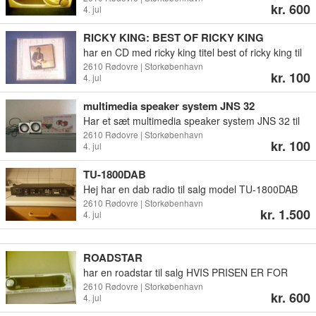
kr. 600
4. jul
RICKY KING: BEST OF RICKY KING
har en CD med ricky king titel best of ricky king til
salg er ikke pakket ud i nu
2610 Rødovre | Storkøbenhavn
kr. 100
4. jul
multimedia speaker system JNS 32
Har et sæt multimedia speaker system JNS 32 til
salg BUD MODTAGES
2610 Rødovre | Storkøbenhavn
kr. 100
4. jul
TU-1800DAB
Hej har en dab radio til salg model TU-1800DAB
BUD MODTAGERES tag i mod MobilPay men
2610 Rødovre | Storkøbenhavn
kr. 1.500
4. jul
sender den ikke
ROADSTAR
har en roadstar til salg HVIS PRISEN ER FOR
MEGET KOM MED ET BUD PÅ DEN
2610 Rødovre | Storkøbenhavn
kr. 600
4. jul