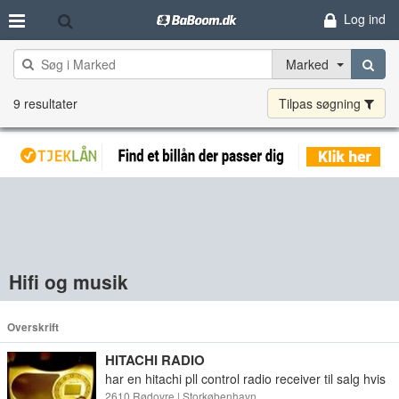
Log ind
Marked
9 resultater
Tilpas søgning
Hifi og musik
Overskrift
HITACHI RADIO
har en hitachi pll control radio receiver til salg hvis
prisen er for meget KOM MED ET BUD PÅ DEN
2610 Rødovre | Storkøbenhavn