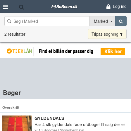
Log ind
Marked
2 resultater
Tilpas søgning
Bøger
Overskrift
GYLDENDALS
Har 4 stk gyldendals røde ordbøger til salg der er
engelsk-dansk dansk-tysk tysk-dansk dansk-
2610 Rødovre | Storkøbenhavn