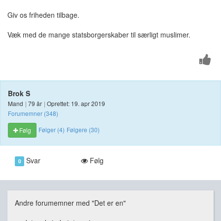
Giv os friheden tilbage.
Væk med de mange statsborgerskaber til særligt muslimer.
Brok S
Mand
|
79 år
|
Oprettet: 19. apr 2019
Forumemner (348)
Følger (4)
Følgere (30)
Følg
Svar
Følg
0
Andre forumemner med "Det er en"