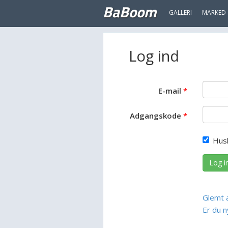
BaBoom
GALLERI
MARKED
Log ind
E-mail
Adgangskode
Hus
Log i
Glemt 
Er du n