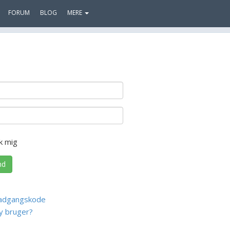
FORUM
BLOG
MERE
k mig
nd
adgangskode
y bruger?