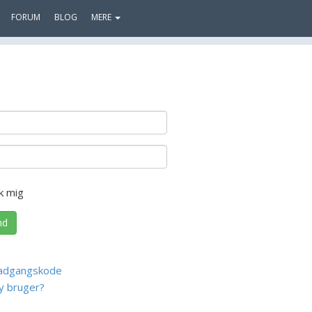
FORUM
BLOG
MERE
k mig
nd
adgangskode
y bruger?