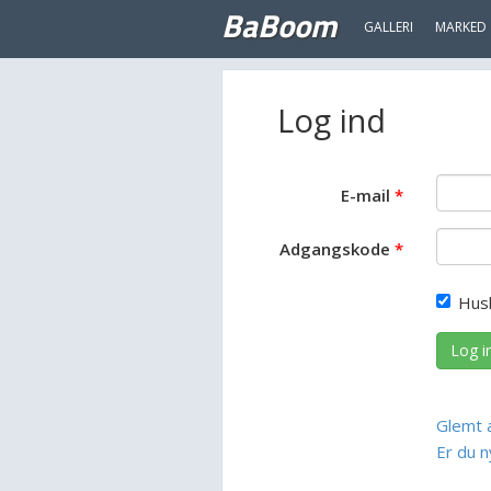
BaBoom
GALLERI
MARKED
Log ind
E-mail
Adgangskode
Hus
Log i
Glemt 
Er du n