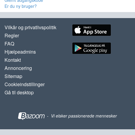
Glemt adgangskode
Er du ny bruger?
Vilkår og privatlivspolitik
Regler
FAQ
Hjælpeadmins
Kontakt
Annoncering
Sitemap
Cookieindstillinger
Gå til desktop
-
Vi elsker passionerede mennesker