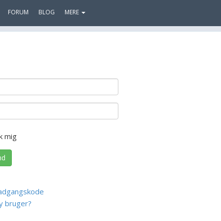
FORUM
BLOG
MERE
k mig
nd
adgangskode
y bruger?