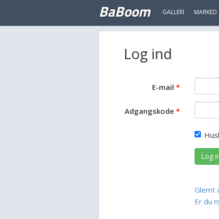
BaBoom
GALLERI
MARKED
Log ind
E-mail
Adgangskode
Hus
Log i
Glemt 
Er du n