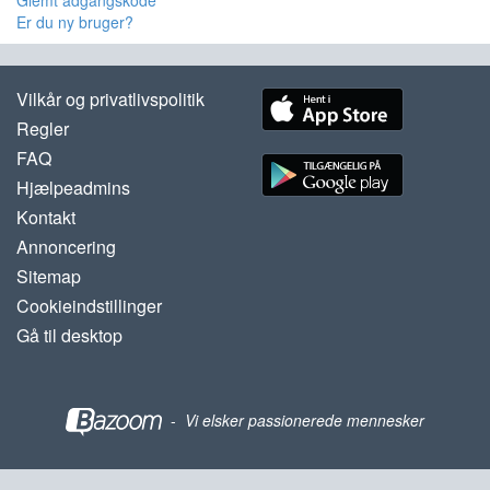
Glemt adgangskode
Er du ny bruger?
Vilkår og privatlivspolitik
Regler
FAQ
Hjælpeadmins
Kontakt
Annoncering
Sitemap
Cookieindstillinger
Gå til desktop
-
Vi elsker passionerede mennesker