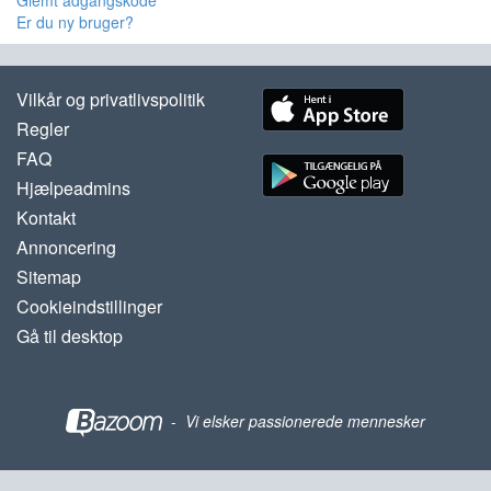
Glemt adgangskode
Er du ny bruger?
Vilkår og privatlivspolitik
Regler
FAQ
Hjælpeadmins
Kontakt
Annoncering
Sitemap
Cookieindstillinger
Gå til desktop
-
Vi elsker passionerede mennesker