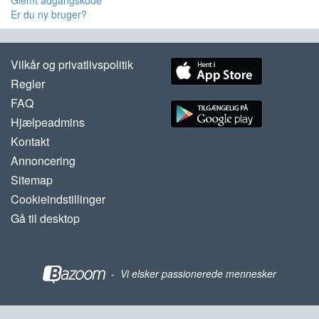
Glemt adgangskode
Er du ny bruger?
Vilkår og privatlivspolitik
Regler
FAQ
Hjælpeadmins
Kontakt
Annoncering
Sitemap
Cookieindstillinger
Gå til desktop
-
Vi elsker passionerede mennesker