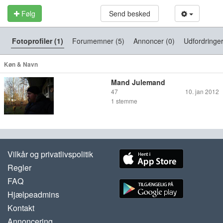
Følg
Send besked
Fotoprofiler (1)
Forumemner (5)
Annoncer (0)
Udfordringer
Køn & Navn
Mand Julemand
47
10. jan 2012
1
stemme
Vilkår og privatlivspolitik
Regler
FAQ
Hjælpeadmins
Kontakt
Annoncering