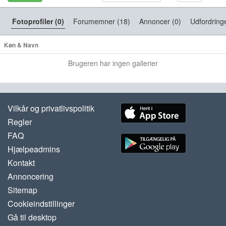
Fotoprofiler (0)
Forumemner (18)
Annoncer (0)
Udfordringe
Køn & Navn
Brugeren har ingen gallerier
Vilkår og privatlivspolitik
Regler
FAQ
Hjælpeadmins
Kontakt
Annoncering
Sitemap
Cookieindstillinger
Gå til desktop