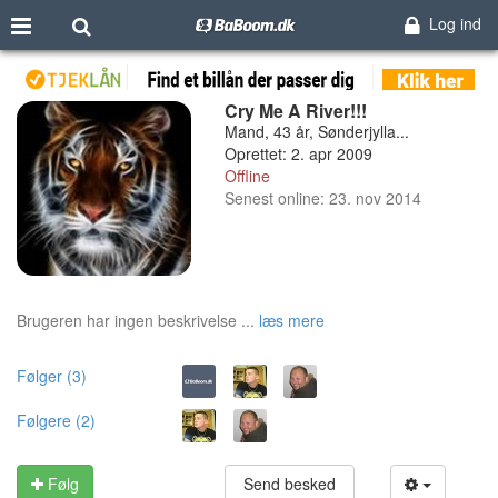
Log ind
Cry Me A River!!!
Mand, 43 år, Sønderjylla...
Oprettet: 2. apr 2009
Offline
Senest online: 23. nov 2014
Brugeren har ingen beskrivelse ...
læs mere
Følger (3)
Følgere (2)
Følg
Send besked