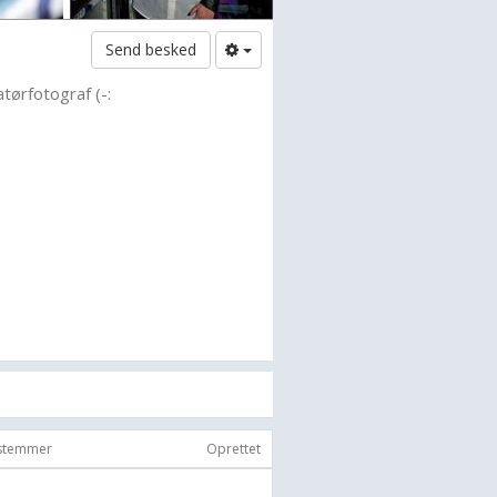
Send besked
tørfotograf (-:
 stemmer
Oprettet