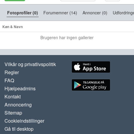
Fotoprofiler (0)
Forumemner (14)
Annoncer (0)
Udfordringe
Køn & Navn
Brugeren har ingen gallerier
Vilkår og privatlivspolitik
Regler
FAQ
Hjælpeadmins
Kontakt
Annoncering
Sitemap
Cookieindstillinger
Gå til desktop