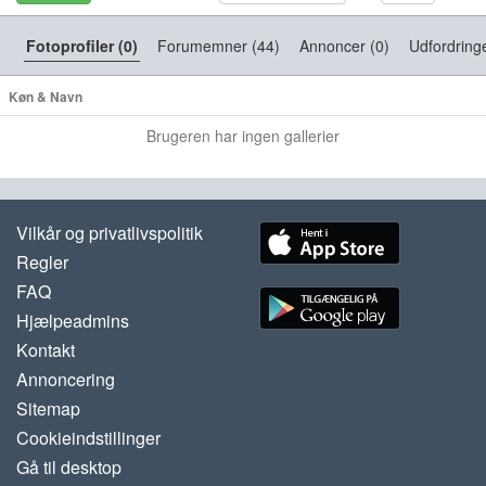
Fotoprofiler (0)
Forumemner (44)
Annoncer (0)
Udfordringe
Køn & Navn
Brugeren har ingen gallerier
Vilkår og privatlivspolitik
Regler
FAQ
Hjælpeadmins
Kontakt
Annoncering
Sitemap
Cookieindstillinger
Gå til desktop