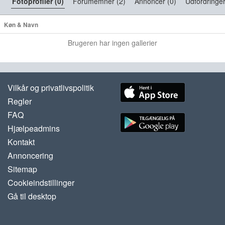
Fotoprofiler (0)
Forumemner (2)
Annoncer (0)
Udfordringer
Køn & Navn
Brugeren har ingen gallerier
Vilkår og privatlivspolitik
Regler
FAQ
Hjælpeadmins
Kontakt
Annoncering
Sitemap
Cookieindstillinger
Gå til desktop