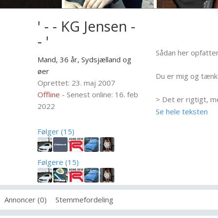
' - - KG Jensen -
- '
Sådan her opfatter
Mand, 36 år,
Sydsjælland og
øer
Du er mig og tænke
Oprettet: 23. maj 2007
Offline
- Senest online: 16. feb
> Det er rigtigt, me
2022
jeg har svært ved 
Se hele teksten
betyder ikke at jeg
Følger (15)
Du Siger hej, og je
Følgere (15)
> Ja, samtalen bliv
forventer sikkert 
at det var dig der
Annoncer (0)
Stemmefordeling
jeg gider heller i
du må også yde no