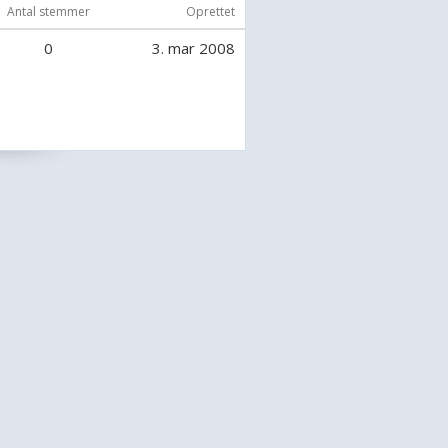
Antal stemmer
Oprettet
synes jeg virker meget afvisende.
0
3. mar 2008
for jeg afviser ikke folk,
 svært ved at regne ud hvordan du
jeg ikke bare væltende og spørger
 forventer at folk kan tage ligeså
m mig selv.
ve et venskab