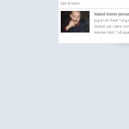
Køn & Navn
Mand Kenni Jense
Jeg er en frisk "un
Statoil, var i lære
mester (intr.? så spør