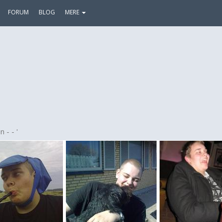
FORUM
BLOG
MERE
n - - '