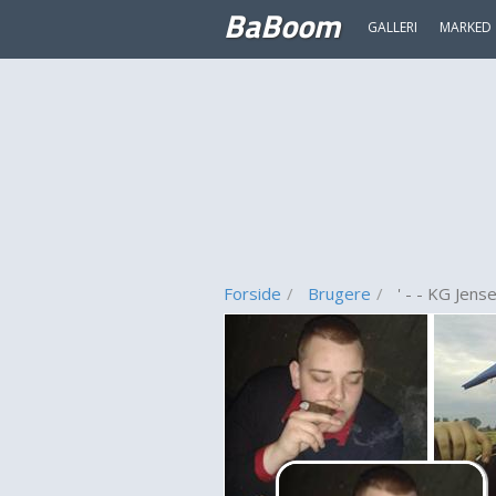
BaBoom
GALLERI
MARKED
Forside
Brugere
' - - KG Jense