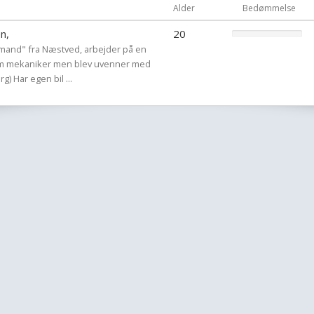
Alder
Bedømmelse
Du dømmer mig og 
n,
20
g mand" fra Næstved, arbejder på en
 som mekaniker men blev uvenner med
> Her går det galt, 
g) Har egen bil ...
jeg har måske lidt
er,
og derfor kommer 
dig om 50 ting, jeg
meget initiativ so
Man er 2 om at la
:D Husk det