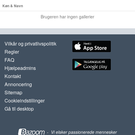
Køn & Navn
Brugeren har ingen gallerier
Vilkår og privatlivspolitik
Regler
FAQ
Hjælpeadmins
Kontakt
Annoncering
Sitemap
Cookieindstillinger
Gå til desktop
-
Vi elsker passionerede mennesker