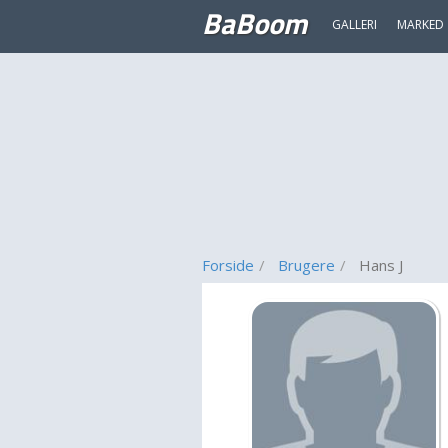
BaBoom
GALLERI
MARKED
Forside
Brugere
Hans J