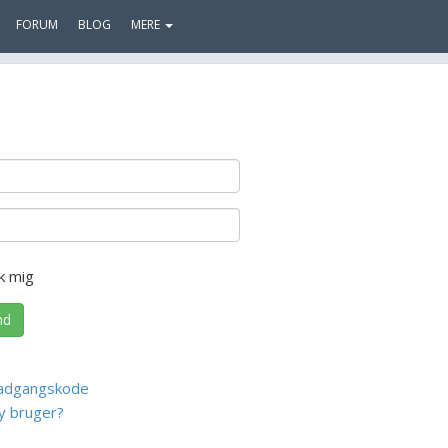
FORUM
BLOG
MERE
k mig
nd
adgangskode
y bruger?