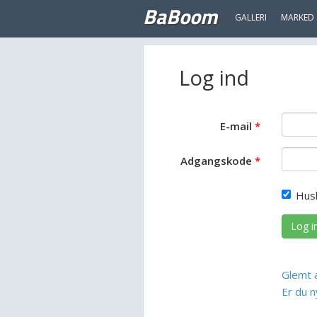
BaBoom
GALLERI
MARKED
Log ind
E-mail
Adgangskode
Hus
Log i
Glemt 
Er du n