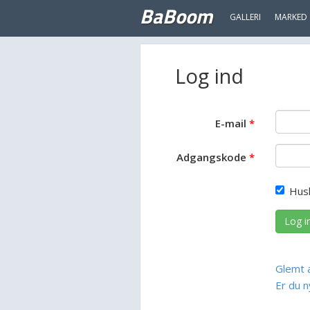
BaBoom
GALLERI
MARKED
Log ind
E-mail
Adgangskode
Hus
Log i
Glemt 
Er du n