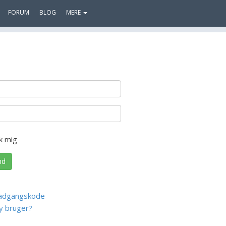
FORUM
BLOG
MERE
k mig
nd
adgangskode
y bruger?