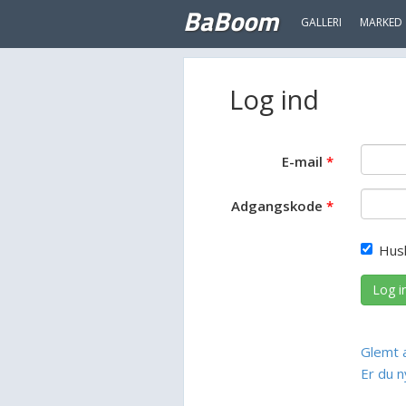
BaBoom
GALLERI
MARKED
Log ind
E-mail
Adgangskode
Hus
Log i
Glemt 
Er du n