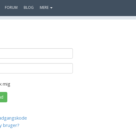
FORUM
BLOG
MERE
k mig
nd
adgangskode
y bruger?