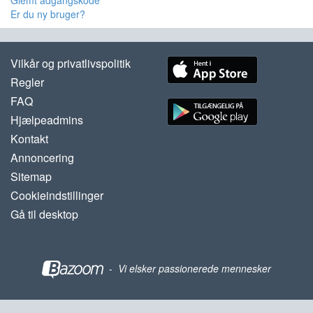
Glemt adgangskode
Er du ny bruger?
Vilkår og privatlivspolitik
Regler
FAQ
Hjælpeadmins
Kontakt
Annoncering
Sitemap
Cookieindstillinger
Gå til desktop
-
Vi elsker passionerede mennesker