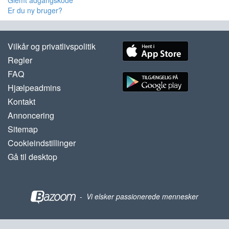
Glemt adgangskode
Er du ny bruger?
Vilkår og privatlivspolitik
Regler
FAQ
Hjælpeadmins
Kontakt
Annoncering
Sitemap
Cookieindstillinger
Gå til desktop
-
Vi elsker passionerede mennesker