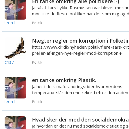
En tanke omkring alle politikere :-)
Ja så at Lars Lykke Rasmussen var blevet morfar
mon ikke de fleste politiker har det som mig og 
indsatte billede...
leon L
Politik
Nægter regler om korruption i Folketi
https://www.dr.dk/nyheder/politik/flere-aars-krit
preller-af-ingen-nye-regler-mod-korruption-i-
folketinget [i]Danm...
cris7
Politik
en tanke omkring Plastik.
Ja her i de klimaforandringstider hvor verdens
temperatur slår den ene rekord efter den anden
skovbrande er mere nat...
leon L
Politik
Ja hvordan er det nu med socialdemokratiet og 