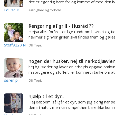
det er egentlig bare for og komme af med den h
tanke omkring...
Louise B
Kærlighed og forhold
Rengøring af grill - Husråd ??
Hejsa alle.. foråret er lige rundt om hjørnet og ti
nærmer sig hvor grillen skal findes frem og gøre
sommerklar....
Steff9220 N
Off Topic
nogen der husker, nej til narkodjævle
hej bg. sidder og laver en arbejds opgave omkri
misbrugere og stoffer... er kommet i tanke om at
kørte en kampag...
søren p
Off Topic
hjælp til et dyr..
Hej baboom. så igår et dyr, som jeg aldrig har set
den fri natur, men kan simpelthen bare ikke komm
tanke om hva...