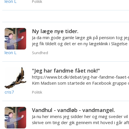
leon L
Politik
Ny læge nye tider.
Ja da min gode gamle læge gik på pension tog je
jeg fik tildelt og det er en ny lægeklinik i Slagelse
var d...
leon L
Sundhed
"Jeg har fandme fået nok!"
https://www.bt.dk/debat/jeg-har-fandme-faaet-
Kim Madsen som startede en Facebook gruppe
Jobcenterets ofre, h...
cris7
Politik
Vandhul - vandløb - vandmangel.
Ja nu her imens jeg sidder her og møg sveder vil
skrive om ting der gik gennem mit hoved i går af
ja jeg har ...