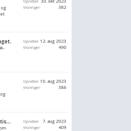
30. okt 2023
Oprettet:
382
 og
Visninger:
det
nget.
12. aug 2023
Oprettet:
490
ik-
Visninger:
10. aug 2023
Oprettet:
386
Visninger:
 og
Hvad sker der med den socialdemokratiske tankegang.
7. aug 2023
Oprettet:
409
som
Visninger: