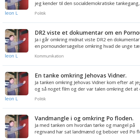
jeg kender til den socialdemokratiske tankegang,
den på at alle s...
leon L
Politik
Ja i går omkring midnat viste DR2 en dokumenta
en pornoundersøgelse omkring hvad de unge tæ
omkring det interne...
leon L
Kommunikation
En tanke omkring Jehovas Vidner.
Ja tanken omkring Jehovas Vidner kom efter at je
og så noget film og der var talen omkring det at 
ikke må mo...
leon L
Politik
Vandmangle i og omkring Po floden.
Ja med tanken om hvordan tørke og mangel på
regnvand har sat landmænd og beboer ved Po f
under restrektioner om ik...