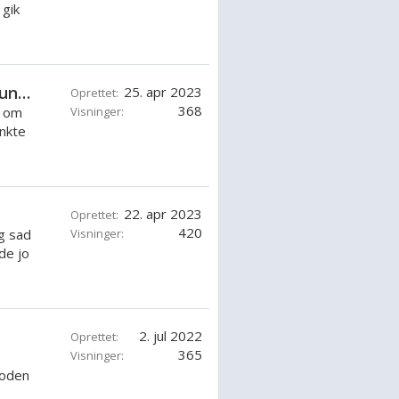
 gik
DR2 viste et dokumentar om en Pornoundersøgelse i Norge.
25. apr 2023
Oprettet:
368
r om
Visninger:
nkte
22. apr 2023
Oprettet:
420
g sad
Visninger:
de jo
2. jul 2022
Oprettet:
365
Visninger:
loden