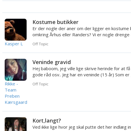
Kostume butikker
Er der nogle der aner om der ligger en kostume 
omkring Århus eller Randers? Vi er nogle drenge
lige kom i tan...
Kasper L
Off Topic
Veninde gravid
Hej baboom, jeg ville lige skrive herinde for at få
gode råd osv.. Jeg har en veninde (15 år) Som er
og i...
Rikke -
Off Topic
Team
Preben
Kærsgaard
Kort,langt?
Ved ikke lige hvor jeg skal putte det her indlæg i