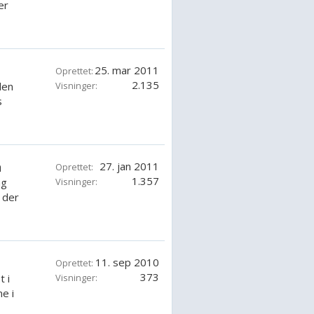
er
25. mar 2011
Oprettet:
2.135
den
Visninger:
s
n
27. jan 2011
Oprettet:
1.357
ng
Visninger:
 der
11. sep 2010
Oprettet:
373
 i
Visninger:
e i