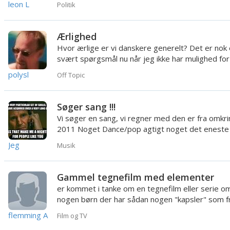
leon L
Politik
Ærlighed
Hvor ærlige er vi danskere generelt? Det er nok 
svært spørgsmål nu når jeg ikke har mulighed for
spørge en st...
polysl
Off Topic
Søger sang !!!
Vi søger en sang, vi regner med den er fra omkri
2011 Noget Dance/pop agtigt noget det eneste 
huske er at ca...
Jeg
Musik
Gammel tegnefilm med elementer
er kommet i tanke om en tegnefilm eller serie o
nogen børn der har sådan nogen "kapsler" som fr
et element ...
flemming A
Film og TV