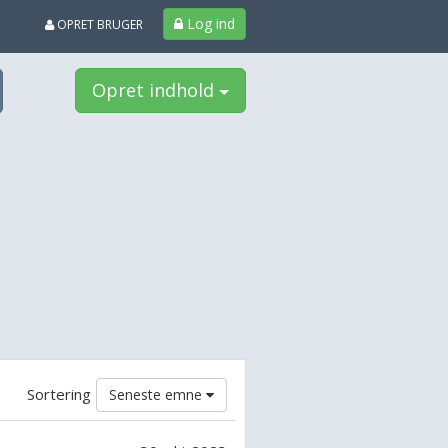
Log ind
OPRET BRUGER
Opret indhold
Sortering
Seneste emne