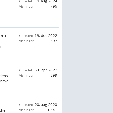
9. aug 2024
Oprettet:
796
Visninger:
ser-
Mødre og børn hjemtages ikke til Danmark fra Syrien.
19. dec 2022
Oprettet:
397
Visninger:
en-
21. apr 2022
Oprettet:
299
edens
Visninger:
p have
20. aug 2020
Oprettet:
1.341
ldre
Visninger: