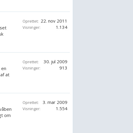
22. nov 2011
Oprettet:
1.134
set
Visninger:
sk
30. jul 2009
Oprettet:
913
r en
Visninger:
af at
3. mar 2009
Oprettet:
1.554
 våben
Visninger:
igt om