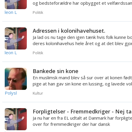
og bedsteforældre har opbygget et velfærdssa
som gør at folk ...
leon L
Politik
Adressen i kolonihavehuset.
Ja lad os nu tage den igen tænk hvis folk kunne bo
deres kolonihavehus hele året og at det blev gjo
lovligt - hvis ...
leon L
Politik
Bankede sin kone
En muslimsk mand blev så sur over at konen fød
pige at han gav sin kone en lussing, og lavede vo
mod den nyfødte...
Polysl
Kultur
Forpligtelser - Fremmedkriger - Nej ta
Ja nu har en fra EL udtalt at Danmark har forpligt
over for fremmedkriger der har dansk
statsborgerskab der findes...