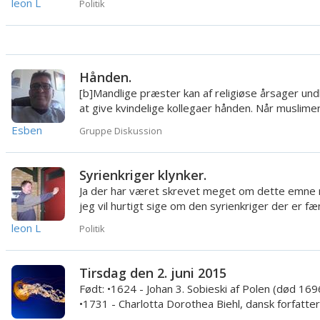
leon L
Politik
Hånden.
[b]Mandlige præster kan af religiøse årsager und
at give kvindelige kollegaer hånden. Når muslime
grund af dere...
Esben
Gruppe Diskussion
Syrienkriger klynker.
Ja der har været skrevet meget om dette emne
jeg vil hurtigt sige om den syrienkriger der er fæ
i Tyrkiet må ...
leon L
Politik
Tirsdag den 2. juni 2015
Født: •1624 - Johan 3. Sobieski af Polen (død 1696
•1731 - Charlotta Dorothea Biehl, dansk forfatte
1788) ...