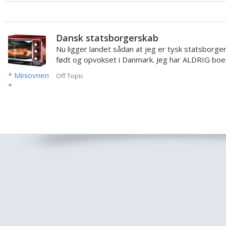
Dansk statsborgerskab
Nu ligger landet sådan at jeg er tysk statsborge
født og opvokset i Danmark. Jeg har ALDRIG boe
andre steder end...
* Miniovnen
Off Topic
*