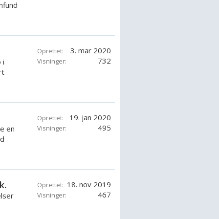
mfund
3. mar 2020
Oprettet:
732
 i
Visninger:
rt
19. jan 2020
Oprettet:
495
te en
Visninger:
ld
k.
18. nov 2019
Oprettet:
467
elser
Visninger: