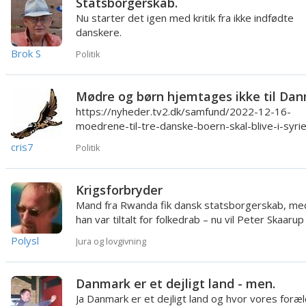
Statsborgerskab.
Nu starter det igen med kritik fra ikke indfødte
danskere.
https://www.dr.dk/nyheder/indland/kritikere-rev
Brok S
Politik
grotes...
https://nyheder.tv2.dk/samfund/2022-12-16-
moedrene-til-tre-danske-boern-skal-blive-i-syri
lejr-slaar-domstol-fast ...
cris7
Politik
Krigsforbryder
Mand fra Rwanda fik dansk statsborgerskab, m
han var tiltalt for folkedrab – nu vil Peter Skaaru
en forklari...
Polysl
Jura og lovgivning
Danmark er et dejligt land - men.
Ja Danmark er et dejligt land og hvor vores foræ