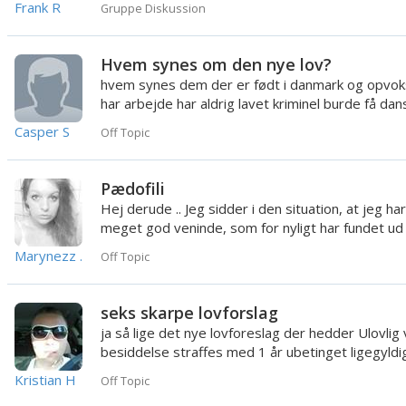
Frank R
Gruppe Diskussion
Hvem synes om den nye lov?
hvem synes dem der er født i danmark og opvok
har arbejde har aldrig lavet kriminel burde få dan
statsborgerskab o...
Casper S
Off Topic
Pædofili
Hej derude .. Jeg sidder i den situation, at jeg ha
meget god veninde, som for nyligt har fundet ud 
hendes...
Marynezz .
Off Topic
seks skarpe lovforslag
ja så lige det nye lovforeslag der hedder Ulovlig
besiddelse straffes med 1 år ubetinget ligegyld
våbne...
Kristian H
Off Topic