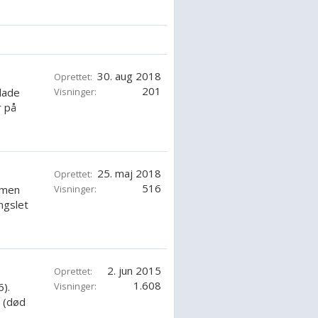
30. aug 2018
Oprettet:
201
lade
Visninger:
r på
25. maj 2018
Oprettet:
516
 men
Visninger:
ngslet
2. jun 2015
Oprettet:
1.608
).
Visninger:
r (død