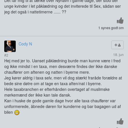
Det får mig til at tænke over Nyhavn i gamle dage, der stod der
unge kvinder i let påklædning og det inviterede til Sex, sådan ser
jeg det også i nattetimerne ...... ??
1 synes godt om
Cody N
18. jun
#2
Hej med jer to. Uanset påklædning burde man kunne være i fred
og ikke mindst i en taxa, men desværre findes der ikke danske
chauffører om aftenen og natten i byerne mere.
Jeg kører aldrig i taxa selv, men vil dog stærkt fraråde forældre at
bede sine døtre om at tage en taxa aften/nat i byerne.
Hele taxabranchen er efterhånden overtaget af muslimske
mørkemænd der ikke kan tale dansk.
Kan i huske de gode gamle dage hvor alle taxa chauffører var
uniformerede, åbnede døren for kunderne og bar bagagen ud af
bilen