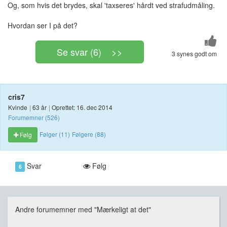
Og, som hvis det brydes, skal 'taxseres' hårdt ved strafudmåling.
Hvordan ser I på det?
Se svar (6) >>
3 synes godt om
cris7
Kvinde
|
63 år
|
Oprettet: 16. dec 2014
Forumemner (526)
Følger (11)
Følgere (88)
Følg
Svar
Følg
6
Andre forumemner med "Mærkeligt at det"